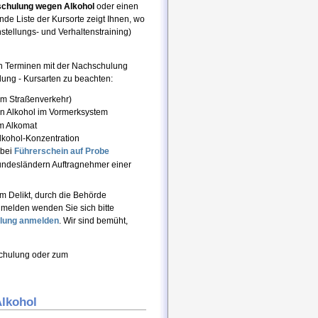
chulung wegen Alkohol
oder einen
de Liste der Kursorte zeigt Ihnen, wo
stellungs- und Verhaltenstraining)
n Terminen mit der Nachschulung
lung - Kursarten zu beachten:
 im Straßenverkehr)
n Alkohol im Vormerksystem
m Alkomat
lkohol-Konzentration
 bei
Führerschein auf Probe
undesländern Auftragnehmer einer
 Delikt, durch die Behörde
melden wenden Sie sich bitte
lung
anmelden
. Wir sind bemüht,
schulung oder zum
lkohol