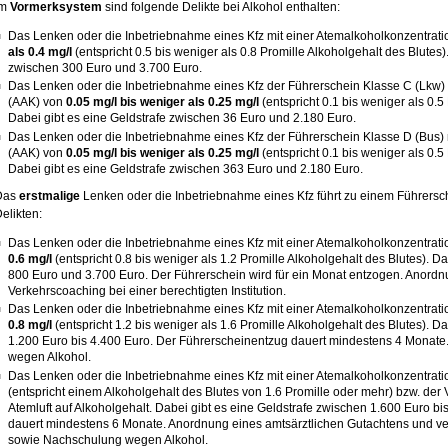
Im
Vormerksystem
sind folgende Delikte bei Alkohol enthalten:
Das Lenken oder die Inbetriebnahme eines Kfz mit einer Atemalkoholkonzentrat
als 0.4 mg/l
(entspricht 0.5 bis weniger als 0.8 Promille Alkoholgehalt des Blutes)
zwischen 300 Euro und 3.700 Euro.
Das Lenken oder die Inbetriebnahme eines Kfz der Führerschein Klasse C (Lkw) 
(AAK) von
0.05 mg/l bis weniger als 0.25 mg/l
(entspricht 0.1 bis weniger als 0.5
Dabei gibt es eine Geldstrafe zwischen 36 Euro und 2.180 Euro.
Das Lenken oder die Inbetriebnahme eines Kfz der Führerschein Klasse D (Bus) 
(AAK) von
0.05 mg/l bis weniger als 0.25 mg/l
(entspricht 0.1 bis weniger als 0.5
Dabei gibt es eine Geldstrafe zwischen 363 Euro und 2.180 Euro.
Das
erstmalige
Lenken oder die Inbetriebnahme eines Kfz führt zu einem Führersc
elikten:
Das Lenken oder die Inbetriebnahme eines Kfz mit einer Atemalkoholkonzentrat
0.6 mg/l
(entspricht 0.8 bis weniger als 1.2 Promille Alkoholgehalt des Blutes). D
800 Euro und 3.700 Euro. Der Führerschein wird für ein Monat entzogen. Anord
Verkehrscoaching bei einer berechtigten Institution.
Das Lenken oder die Inbetriebnahme eines Kfz mit einer Atemalkoholkonzentrat
0.8 mg/l
(entspricht 1.2 bis weniger als 1.6 Promille Alkoholgehalt des Blutes). D
1.200 Euro bis 4.400 Euro. Der Führerscheinentzug dauert mindestens 4 Monat
wegen Alkohol.
Das Lenken oder die Inbetriebnahme eines Kfz mit einer Atemalkoholkonzentrat
(entspricht einem Alkoholgehalt des Blutes von 1.6 Promille oder mehr) bzw. de
Atemluft auf Alkoholgehalt. Dabei gibt es eine Geldstrafe zwischen 1.600 Euro b
dauert mindestens 6 Monate. Anordnung eines amtsärztlichen Gutachtens und 
sowie Nachschulung wegen Alkohol.