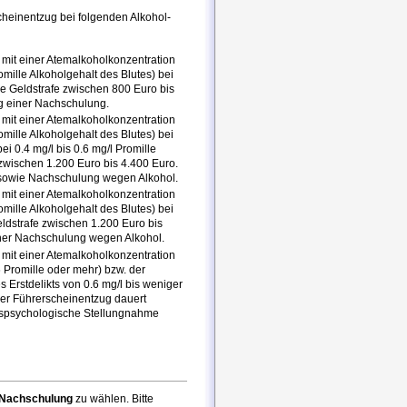
cheinentzug bei folgenden Alkohol-
mit einer Atemalkoholkonzentration
omille Alkoholgehalt des Blutes) bei
ine Geldstrafe zwischen 800 Euro bis
g einer Nachschulung.
mit einer Atemalkoholkonzentration
omille Alkoholgehalt des Blutes) bei
ei 0.4 mg/l bis 0.6 mg/l Promille
 zwischen 1.200 Euro bis 4.400 Euro.
 sowie Nachschulung wegen Alkohol.
mit einer Atemalkoholkonzentration
omille Alkoholgehalt des Blutes) bei
eldstrafe zwischen 1.200 Euro bis
ner Nachschulung wegen Alkohol.
mit einer Atemalkoholkonzentration
 Promille oder mehr) bzw. der
 Erstdelikts von 0.6 mg/l bis weniger
 Der Führerscheinentzug dauert
rspsychologische Stellungnahme
e Nachschulung
zu wählen. Bitte