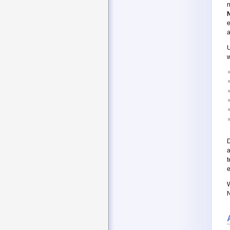
n
a
U
w
a
t
e
W
N