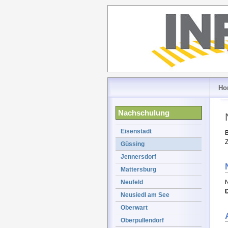
Ho
Nachschulung
Eisenstadt
B
Z
Güssing
Jennersdorf
Mattersburg
Neufeld
N
Neusiedl am See
Oberwart
Oberpullendorf