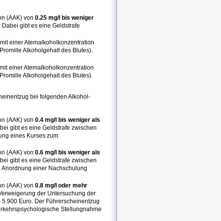
ion (AAK) von
0.25 mg/l bis weniger
. Dabei gibt es eine Geldstrafe
mit einer Atemalkoholkonzentration
 Promille Alkoholgehalt des Blutes).
mit einer Atemalkoholkonzentration
 Promille Alkoholgehalt des Blutes).
heinentzug bei folgenden Alkohol-
ion (AAK) von
0.4 mg/l bis weniger als
abei gibt es eine Geldstrafe zwischen
nung eines Kurses zum
ion (AAK) von
0.6 mg/l bis weniger als
abei gibt es eine Geldstrafe zwischen
e. Anordnung einer Nachschulung
ion (AAK) von
0.8 mg/l oder mehr
r Verweigerung der Untersuchung der
is 5.900 Euro. Der Führerscheinentzug
verkehrspsychologische Stellungnahme