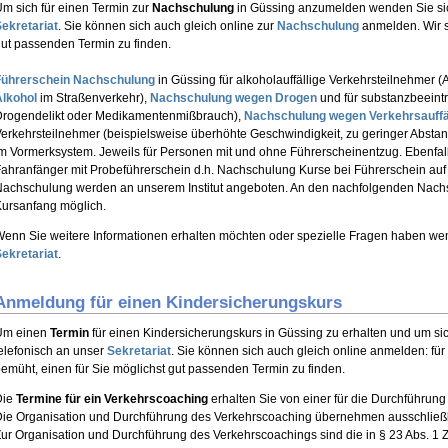
m sich für einen Termin zur
Nachschulung
in Güssing anzumelden wenden Sie sich
ekretariat
. Sie können sich auch gleich online zur
Nachschulung
anmelden. Wir s
ut passenden Termin zu finden.
Führerschein Nachschulung
in Güssing für alkoholauffällige Verkehrsteilnehmer (
Alkohol
im Straßenverkehr),
Nachschulung wegen Drogen
und für substanzbeeintr
Drogendelikt oder Medikamentenmißbrauch),
Nachschulung wegen Verkehrsauffäl
erkehrsteilnehmer (beispielsweise überhöhte Geschwindigkeit, zu geringer Abstan
m Vormerksystem. Jeweils für Personen mit und ohne Führerscheinentzug. Ebenfal
ahranfänger mit Probeführerschein d.h. Nachschulung Kurse bei Führerschein auf 
achschulung werden an unserem Institut angeboten. An den nachfolgenden Nachs
ursanfang möglich.
enn Sie weitere Informationen erhalten möchten oder spezielle Fragen haben wen
ekretariat
.
Anmeldung für einen Kindersicherungskurs
Um einen
Termin
für einen Kindersicherungskurs in Güssing zu erhalten und um si
elefonisch an unser
Sekretariat
. Sie können sich auch gleich online anmelden: für
emüht, einen für Sie möglichst gut passenden Termin zu finden.
Die
Termine für ein Verkehrscoaching
erhalten Sie von einer für die Durchführung
ie Organisation und Durchführung des Verkehrscoaching übernehmen ausschließli
ur Organisation und Durchführung des Verkehrscoachings sind die in § 23 Abs. 1