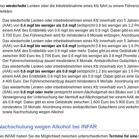
Das
wiederholte
Lenken oder die Inbetriebnahme eines Kfz führt zu einem Führers
elikten:
Das wiederholte Lenken oder inbetriebnehmen eines Kfz innerhalb von 5 Jahren 
(AAK) von
0.4 mg/l bis weniger als 0.6 mg/l
(entspricht 0.8 bis weniger als 1.2 Pr
einem AAK des Erstdelikts von 0.6 mg/l bis weniger als 0.8 mg/l. Dabei gibt es e
3.700 Euro. Der Führerschein wird für mindestens 6 Monate entzogen. Anordnun
Das wiederholte Lenken oder inbetriebnehmen eines Kfz innerhalb von 5 Jahren 
(AAK) von
0.4 mg/l bis weniger als 0.8 mg/l
(entspricht 0.8 bis weniger als 1.6 Pr
einem AAK des Erstdelikts von 0.8 mg/l oder mehr. Dabei gibt es eine Geldstrafe b
zwischen 800 Euro bis 3.700 Euro, bei 0.6 mg/l bis weniger als 0.8 mg/l Promille
Der Führerscheinentzug dauert mindestens 8 Monate. Amtsärztliches Gutachten
Das wiederholte Lenken oder inbetriebnehmen eines Kfz innerhalb von 5 Jahren 
(AAK) von
0.6 mg/l bis weniger als 0.8 mg/l
(entspricht 1.2 bis weniger als 1.6 Pr
einem AAK des Erstdelikts 0.6 mg/l bis weniger als 0.8 mg/l. Dabei gibt es eine G
4.400 Euro. Der Führerscheinentzug dauert mindestens 8 Monate. Anordnung ei
Das wiederholte Lenken oder inbetriebnehmen eines Kfz innerhalb von 5 Jahren 
(AAK) von
0.8 mg/l oder mehr
(entspricht einem Alkoholgehalt des Blutes von 1.6
Verweigerung der Untersuchung der Atemluft auf Alkoholgehalt bei einem AAK des
als 0.8 mg/l. Dabei gibt es eine Geldstrafe zwischen 1.600 Euro bis 5.900 Euro.
mindestens 10 Monate. Anordnung eines amtsärztlichen Gutachtens und verkeh
sowie Nachschulung wegen Alkohol.
Nachschulung wegen Alkohol bei INFAR
ei INFAR haben Sie die Möglichkeit zwischen unterschiedlichen
Termine für ein