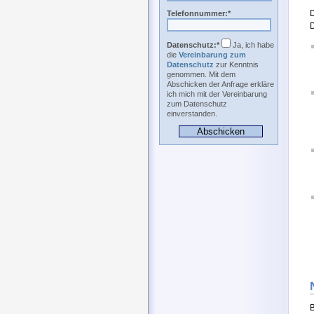
Telefonnummer:*
D
Datenschutz:*
Ja, ich habe
die
Vereinbarung zum
Datenschutz
zur Kenntnis
genommen. Mit dem
Abschicken der Anfrage erkläre
ich mich mit der Vereinbarung
zum Datenschutz
einverstanden.
B