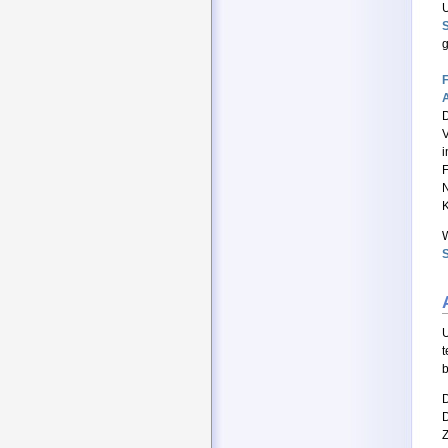
U
S
g
V
i
F
N
K
W
S
t
b
D
Z