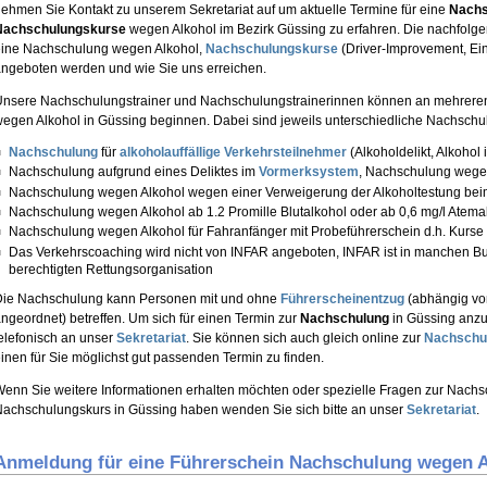
ehmen Sie Kontakt zu unserem Sekretariat auf um aktuelle Termine für eine
Nachs
Nachschulungskurse
wegen Alkohol im Bezirk Güssing zu erfahren. Die nachfolgen
eine Nachschulung wegen Alkohol,
Nachschulungskurse
(Driver-Improvement, Ein
ngeboten werden und wie Sie uns erreichen.
nsere Nachschulungstrainer und Nachschulungstrainerinnen können an mehrere
egen Alkohol in Güssing beginnen. Dabei sind jeweils unterschiedliche Nachschu
Nachschulung
für
alkoholauffällige Verkehrsteilnehmer
(Alkoholdelikt, Alkohol
Nachschulung aufgrund eines Deliktes im
Vormerksystem
, Nachschulung wege
Nachschulung wegen Alkohol wegen einer Verweigerung der Alkoholtestung bei
Nachschulung wegen Alkohol ab 1.2 Promille Blutalkohol oder ab 0,6 mg/l Atema
Nachschulung wegen Alkohol für Fahranfänger mit Probeführerschein d.h. Kurse
Das Verkehrscoaching wird nicht von INFAR angeboten, INFAR ist in manchen B
berechtigten Rettungsorganisation
Die Nachschulung kann Personen mit und ohne
Führerscheinentzug
(abhängig vom
ngeordnet) betreffen. Um sich für einen Termin zur
Nachschulung
in Güssing anzu
elefonisch an unser
Sekretariat
. Sie können sich auch gleich online zur
Nachschu
inen für Sie möglichst gut passenden Termin zu finden.
enn Sie weitere Informationen erhalten möchten oder spezielle Fragen zur Nach
achschulungskurs in Güssing haben wenden Sie sich bitte an unser
Sekretariat
.
Anmeldung für eine Führerschein Nachschulung wegen A