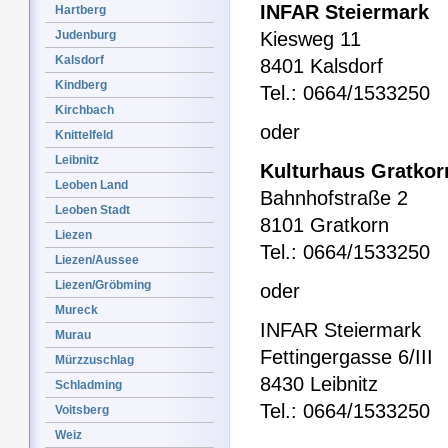
INFAR Steiermark
Hartberg
Judenburg
Kiesweg 11
Kalsdorf
8401 Kalsdorf
Kindberg
Tel.: 0664/1533250
Kirchbach
oder
Knittelfeld
Leibnitz
Kulturhaus Gratkor
Leoben Land
Bahnhofstraße 2
Leoben Stadt
8101 Gratkorn
Liezen
Tel.: 0664/1533250
Liezen/Aussee
Liezen/Gröbming
oder
Mureck
INFAR Steiermark
Murau
Fettingergasse 6/III
Mürzzuschlag
8430 Leibnitz
Schladming
Tel.: 0664/1533250
Voitsberg
Weiz