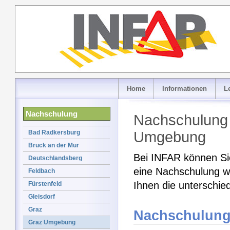
Home
Informationen
L
Nachschulung
Nachschulung 
Bad Radkersburg
Umgebung
Bruck an der Mur
Bei INFAR können Sie
Deutschlandsberg
eine Nachschulung w
Feldbach
Ihnen die unterschie
Fürstenfeld
Gleisdorf
Graz
Nachschulung
Graz Umgebung