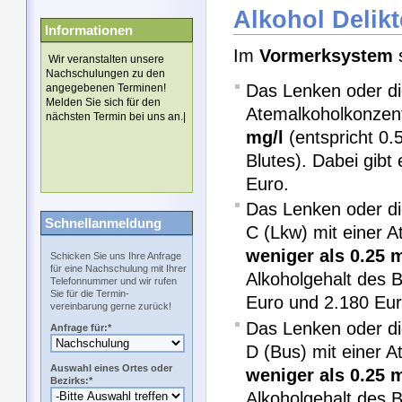
Alkohol Delikt
Informationen
Im
Vormerksystem
s
Wir veranstalten unsere
Nachschulungen zu den
Das Lenken oder di
angegebenen Terminen!
Melden Sie sich für den
Atemalkoholkonzen
nächsten Termin bei uns an.|
mg/l
(entspricht 0.5
Blutes). Dabei gibt
Euro.
Das Lenken oder di
Schnellanmeldung
C (Lkw) mit einer 
weniger als 0.25 m
Schicken Sie uns Ihre Anfrage
für eine Nachschulung mit Ihrer
Alkoholgehalt des B
Telefonnummer und wir rufen
Sie für die Termin-
Euro und 2.180 Eur
vereinbarung gerne zurück!
Das Lenken oder di
Anfrage für:*
D (Bus) mit einer 
Auswahl eines Ortes oder
weniger als 0.25 m
Bezirks:*
Alkoholgehalt des B