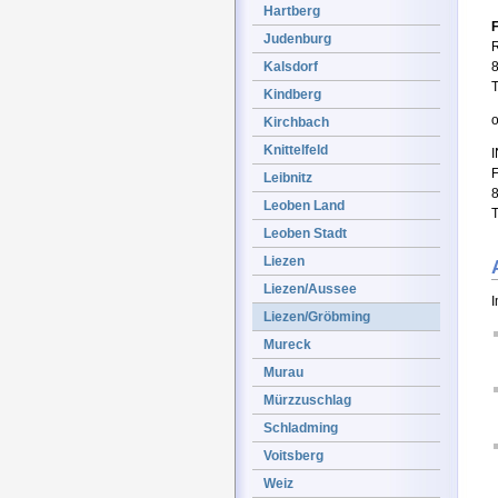
Hartberg
Judenburg
R
Kalsdorf
T
Kindberg
Kirchbach
Knittelfeld
Leibnitz
Leoben Land
T
Leoben Stadt
Liezen
Liezen/Aussee
Liezen/Gröbming
Mureck
Murau
Mürzzuschlag
Schladming
Voitsberg
Weiz