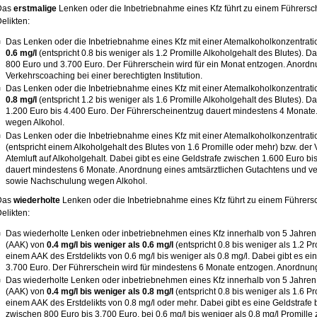
Das
erstmalige
Lenken oder die Inbetriebnahme eines Kfz führt zu einem Führersc
elikten:
Das Lenken oder die Inbetriebnahme eines Kfz mit einer Atemalkoholkonzentrat
0.6 mg/l
(entspricht 0.8 bis weniger als 1.2 Promille Alkoholgehalt des Blutes). D
800 Euro und 3.700 Euro. Der Führerschein wird für ein Monat entzogen. Anord
Verkehrscoaching bei einer berechtigten Institution.
Das Lenken oder die Inbetriebnahme eines Kfz mit einer Atemalkoholkonzentrat
0.8 mg/l
(entspricht 1.2 bis weniger als 1.6 Promille Alkoholgehalt des Blutes). D
1.200 Euro bis 4.400 Euro. Der Führerscheinentzug dauert mindestens 4 Monat
wegen Alkohol.
Das Lenken oder die Inbetriebnahme eines Kfz mit einer Atemalkoholkonzentrat
(entspricht einem Alkoholgehalt des Blutes von 1.6 Promille oder mehr) bzw. de
Atemluft auf Alkoholgehalt. Dabei gibt es eine Geldstrafe zwischen 1.600 Euro b
dauert mindestens 6 Monate. Anordnung eines amtsärztlichen Gutachtens und 
sowie Nachschulung wegen Alkohol.
Das
wiederholte
Lenken oder die Inbetriebnahme eines Kfz führt zu einem Führers
elikten:
Das wiederholte Lenken oder inbetriebnehmen eines Kfz innerhalb von 5 Jahren 
(AAK) von
0.4 mg/l bis weniger als 0.6 mg/l
(entspricht 0.8 bis weniger als 1.2 Pr
einem AAK des Erstdelikts von 0.6 mg/l bis weniger als 0.8 mg/l. Dabei gibt es e
3.700 Euro. Der Führerschein wird für mindestens 6 Monate entzogen. Anordnun
Das wiederholte Lenken oder inbetriebnehmen eines Kfz innerhalb von 5 Jahren 
(AAK) von
0.4 mg/l bis weniger als 0.8 mg/l
(entspricht 0.8 bis weniger als 1.6 Pr
einem AAK des Erstdelikts von 0.8 mg/l oder mehr. Dabei gibt es eine Geldstrafe b
zwischen 800 Euro bis 3.700 Euro, bei 0.6 mg/l bis weniger als 0.8 mg/l Promille