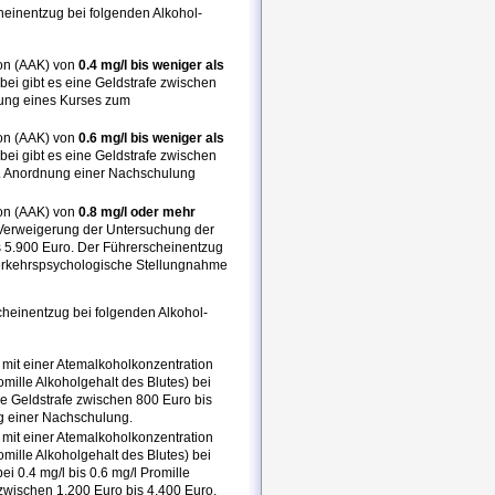
heinentzug bei folgenden Alkohol-
ion (AAK) von
0.4 mg/l bis weniger als
abei gibt es eine Geldstrafe zwischen
nung eines Kurses zum
ion (AAK) von
0.6 mg/l bis weniger als
abei gibt es eine Geldstrafe zwischen
e. Anordnung einer Nachschulung
ion (AAK) von
0.8 mg/l oder mehr
r Verweigerung der Untersuchung der
is 5.900 Euro. Der Führerscheinentzug
verkehrspsychologische Stellungnahme
cheinentzug bei folgenden Alkohol-
mit einer Atemalkoholkonzentration
omille Alkoholgehalt des Blutes) bei
ine Geldstrafe zwischen 800 Euro bis
g einer Nachschulung.
mit einer Atemalkoholkonzentration
omille Alkoholgehalt des Blutes) bei
ei 0.4 mg/l bis 0.6 mg/l Promille
 zwischen 1.200 Euro bis 4.400 Euro.