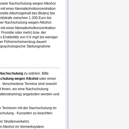
 sowie Nachschulung wegen Alkohol.
mit einer Atemalkoholkonzentration
omille Alkoholgehalt des Blutes) bei
eldstrafe zwischen 1.200 Euro bis
ner Nachschulung wegen Alkohol.
mit einer Atemalkoholkonzentration
 Promille oder mehr) bzw. der
 Erstdelikts von 0.6 mg/l bis weniger
 Der Führerscheinentzug dauert
rspsychologische Stellungnahme
e Nachschulung
zu wählen. Bitte
chulung wegen Alkohol
oder einen
n. Verschiedene Termine sind sowohl
gt Ihnen, wo eine Nachschulung
haltenstraining) angeboten werden und
 Terminen mit der Nachschulung im
schulung - Kursarten zu beachten:
 im Straßenverkehr)
n Alkohol im Vormerksystem