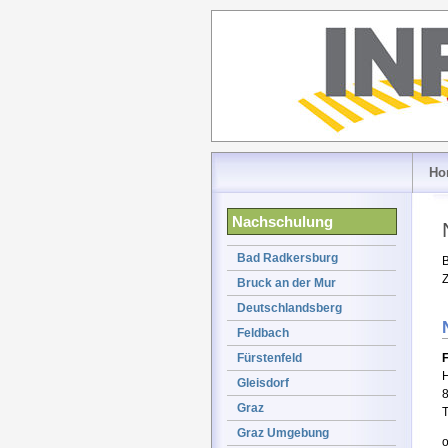
Ho
Nachschulung
Bad Radkersburg
B
Z
Bruck an der Mur
Deutschlandsberg
Feldbach
Fürstenfeld
H
Gleisdorf
Graz
T
Graz Umgebung