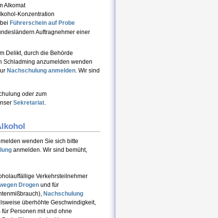
m Alkomat
lkohol-Konzentration
 bei
Führerschein auf Probe
undesländern Auftragnehmer einer
 Delikt, durch die Behörde
 in Schladming anzumelden wenden
zur
Nachschulung
anmelden
. Wir sind
schulung oder zum
unser
Sekretariat
.
lkohol
melden wenden Sie sich bitte
lung
anmelden. Wir sind bemüht,
oholauffällige Verkehrsteilnehmer
wegen Drogen
und für
entenmißbrauch),
Nachschulung
ielsweise überhöhte Geschwindigkeit,
s für Personen mit und ohne