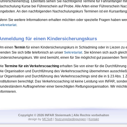
ührerscheinentzug. Ebenfalls sehen Sie nachfolgend Termine für Fahranfänger mit
achschulung Kurse bei Führerschein auf Probe. Alle Arten einer Führerschein Na
ngeboten. An den nachfolgenden Nachschulungskurs Terminen ist ein Kursanfang
enn Sie weitere Informationen erhalten möchten oder spezielle Fragen haben wen
ekretariat
.
Anmeldung für einen Kindersicherungskurs
Um einen
Termin
für einen Kindersicherungskurs in Schladming oder in Liezen zu
enden Sie sich bitte telefonisch an unser
Sekretariat
. Sie können sich auch gleic
indersicherungskurs. Wir sind bemüht, einen für Sie möglichst gut passenden Term
Die
Termine für ein Verkehrscoaching
erhalten Sie von einer für die Durchführung
ie Organisation und Durchführung des Verkehrscoaching übernehmen ausschließli
ur Organisation und Durchführung des Verkehrscoachings sind die in § 23 Abs. 1
nstitutionen berechtigt. Das Verkehrscoaching ist keine Leistung von INFAR, sond
undesländern Auftragnehmer einer berechtigten Rettungsorganisation. Wir möcht
nformieren.
Copyright © 2026 INFAR Steiermark | Alle Rechte vorbehalten
design by
MCSoft
|
Nutzungsbedingungen
|
Kontakt