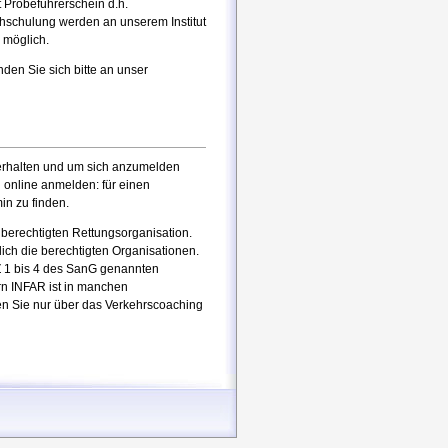
 Probeführerschein d.h.
chschulung werden an unserem Institut
 möglich.
den Sie sich bitte an unser
 erhalten und um sich anzumelden
h online anmelden: für einen
in zu finden.
 berechtigten Rettungsorganisation.
ch die berechtigten Organisationen.
 Z 1 bis 4 des SanG genannten
ern INFAR ist in manchen
en Sie nur über das Verkehrscoaching