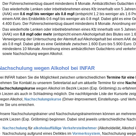
Der Führerscheinentzug dauert mindestens 8 Monate. Amtsärztliches Gutachten
Das wiederholte Lenken oder inbetriebnehmen eines Kfz innerhalb von 5 Jahren 
(AAK) von
0.6 mg/l bis weniger als 0.8 mg/l
(entspricht 1.2 bis weniger als 1.6 Pr
einem AAK des Erstdelikts 0.6 mg/l bis weniger als 0.8 mg/l. Dabei gibt es eine G
4.400 Euro. Der Führerscheinentzug dauert mindestens 8 Monate. Anordnung ei
Das wiederholte Lenken oder inbetriebnehmen eines Kfz innerhalb von 5 Jahren 
(AAK) von
0.8 mg/l oder mehr
(entspricht einem Alkoholgehalt des Blutes von 1.6
Verweigerung der Untersuchung der Atemluft auf Alkoholgehalt bei einem AAK des
als 0.8 mg/l. Dabei gibt es eine Geldstrafe zwischen 1.600 Euro bis 5.900 Euro.
mindestens 10 Monate. Anordnung eines amtsärztlichen Gutachtens und verkeh
sowie Nachschulung wegen Alkohol.
Nachschulung wegen Alkohol bei INFAR
ei INFAR haben Sie die Möglichkeit zwischen unterschiedlichen
Termine für ein
ehmen Sie Kontakt zu unserem Sekretariat auf um aktuelle Termine für eine
Nachs
Nachschulungskurse
wegen Alkohol im Bezirk Liezen (Exp. Gröbming) zu erfahre
n Liezen als auch in Schladming möglich. Die nachfolgende Liste der Kursorte zei
wegen Alkohol,
Nachschulungskurse
(Driver-Improvement, Einstellungs- und Ver
ie Sie uns erreichen.
nsere Nachschulungstrainer und Nachschulungstrainerinnen können an mehreren
ezirk Liezen (Exp. Gröbming) beginnen. Dabei sind jeweils unterschiedliche Nach
Nachschulung
für
alkoholauffällige Verkehrsteilnehmer
(Alkoholdelikt, Alkohol
Nachschulung aufgrund eines Deliktes im
Vormerksystem
, Nachschulung wege