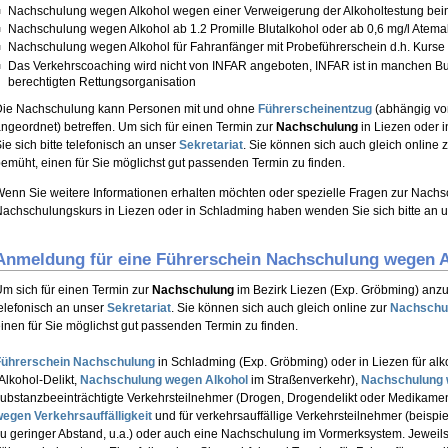
Nachschulung wegen Alkohol wegen einer Verweigerung der Alkoholtestung bei
Nachschulung wegen Alkohol ab 1.2 Promille Blutalkohol oder ab 0,6 mg/l Atema
Nachschulung wegen Alkohol für Fahranfänger mit Probeführerschein d.h. Kurse
Das Verkehrscoaching wird nicht von INFAR angeboten, INFAR ist in manchen B
berechtigten Rettungsorganisation
Die Nachschulung kann Personen mit und ohne
Führerscheinentzug
(abhängig vom
ngeordnet) betreffen. Um sich für einen Termin zur
Nachschulung
in Liezen oder
ie sich bitte telefonisch an unser
Sekretariat
. Sie können sich auch gleich online 
emüht, einen für Sie möglichst gut passenden Termin zu finden.
enn Sie weitere Informationen erhalten möchten oder spezielle Fragen zur Nach
achschulungskurs in Liezen oder in Schladming haben wenden Sie sich bitte an 
Anmeldung für eine Führerschein Nachschulung wegen A
m sich für einen Termin zur
Nachschulung
im Bezirk Liezen (Exp. Gröbming) anzu
elefonisch an unser
Sekretariat
. Sie können sich auch gleich online zur
Nachschu
inen für Sie möglichst gut passenden Termin zu finden.
Führerschein Nachschulung
in Schladming (Exp. Gröbming) oder in Liezen für alk
Alkohol-Delikt,
Nachschulung wegen Alkohol
im Straßenverkehr),
Nachschulung 
ubstanzbeeinträchtigte Verkehrsteilnehmer (Drogen, Drogendelikt oder Medikam
egen Verkehrsauffälligkeit
und für verkehrsauffällige Verkehrsteilnehmer (beisp
u geringer Abstand, u.a.) oder auch eine Nachschulung im Vormerksystem. Jeweil