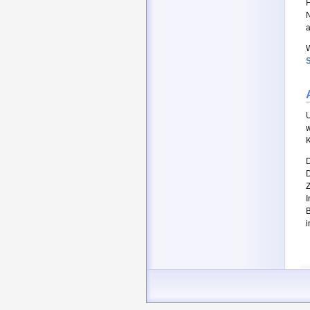
F
N
a
W
S
w
K
D
Z
I
B
i