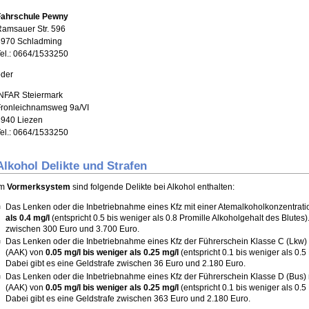
Fahrschule Pewny
amsauer Str. 596
8970 Schladming
el.: 0664/1533250
oder
INFAR Steiermark
Fronleichnamsweg 9a/VI
8940 Liezen
el.: 0664/1533250
Alkohol Delikte und Strafen
Im
Vormerksystem
sind folgende Delikte bei Alkohol enthalten:
Das Lenken oder die Inbetriebnahme eines Kfz mit einer Atemalkoholkonzentrat
als 0.4 mg/l
(entspricht 0.5 bis weniger als 0.8 Promille Alkoholgehalt des Blutes)
zwischen 300 Euro und 3.700 Euro.
Das Lenken oder die Inbetriebnahme eines Kfz der Führerschein Klasse C (Lkw) 
(AAK) von
0.05 mg/l bis weniger als 0.25 mg/l
(entspricht 0.1 bis weniger als 0.5
Dabei gibt es eine Geldstrafe zwischen 36 Euro und 2.180 Euro.
Das Lenken oder die Inbetriebnahme eines Kfz der Führerschein Klasse D (Bus) 
(AAK) von
0.05 mg/l bis weniger als 0.25 mg/l
(entspricht 0.1 bis weniger als 0.5
Dabei gibt es eine Geldstrafe zwischen 363 Euro und 2.180 Euro.