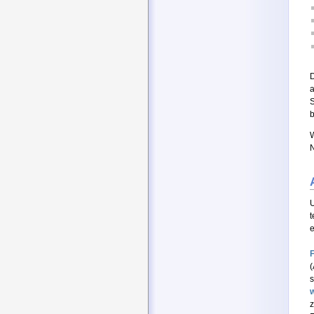
a
S
b
W
N
U
t
e
(
s
w
z